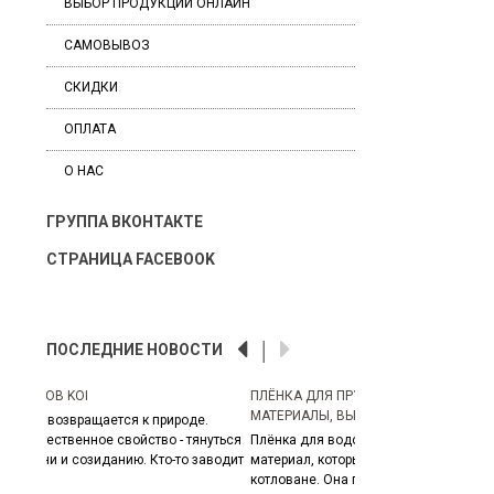
ВЫБОР ПРОДУКЦИИ ОНЛАЙН
САМОВЫВОЗ
СКИДКИ
ОПЛАТА
О НАС
ГРУППА ВКОНТАКТЕ
СТРАНИЦА FACEBOOK
ПОСЛЕДНИЕ НОВОСТИ
ПЛЁНКА ДЛЯ ПРУДОВ И ВОДОЁМОВ:
МАТЕРИАЛЫ, ВЫБОР И УСТАНОВКА
.
нуться
Плёнка для водоёма — это непроницаемый
заводит
материал, который удерживает воду в
котловане. Она представляет собой тонкий