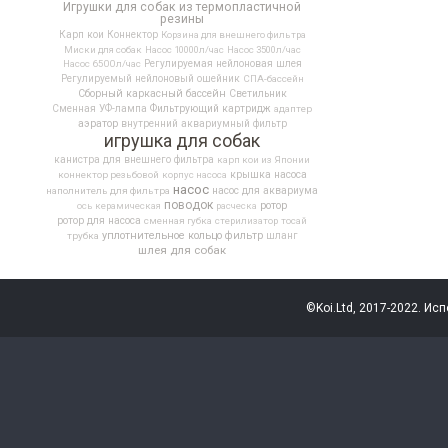
Игрушки для собак из термопластичной
резины
Карп кои
Коннектор
Корзина для внешнего фильтра
Миски для собак
Насос 10000л/час
Насос 3500л/час
Насос 6500л/час
Регулируемая нейлоновая шлея
Регулируемый нейлоновый ошейник
СПА-бассейн
Сборный каркасный бассейн
Светильник
Фильтрующий картридж
Сменная УФ-лампа
адаптер
аэратор
внутренний аквариумный фильтр
игрушка для собак
канистра для внешнего фильтра
карп кои из Японии
крышка насоса
коннектор резьбовой
корпус насоса
насос
насос для аквариума
наполнитель для фильтра
поводок
ротор
ось керамическая
расческа
ротор для насоса
сменная губка
стерилизатор
тосай
уплотнительное кольцо
фильтр
трубка
шланг
шлея для собак
©Koi.Ltd, 2017-2022. Ис