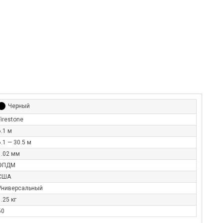
Черный
Firestone
6.1 м
6.1 — 30.5 м
1.02 мм
ЭПДМ
США
Универсальный
1.25 кг
50