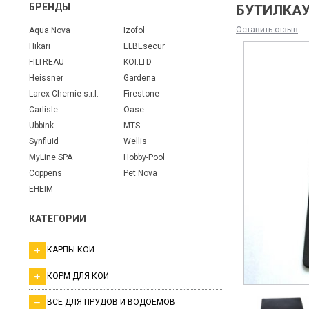
БРЕНДЫ
БУТИЛКАУЧ
Оставить отзыв
Aqua Nova
Izofol
Hikari
ELBEsecur
FILTREAU
KOI.LTD
Heissner
Gardena
Larex Chemie s.r.l.
Firestone
Carlisle
Oase
Ubbink
MTS
Synfluid
Wellis
MyLine SPA
Hobby-Pool
Coppens
Pet Nova
EHEIM
КАТЕГОРИИ
КАРПЫ КОИ
КОРМ ДЛЯ КОИ
ВСЕ ДЛЯ ПРУДОВ И ВОДОЕМОВ