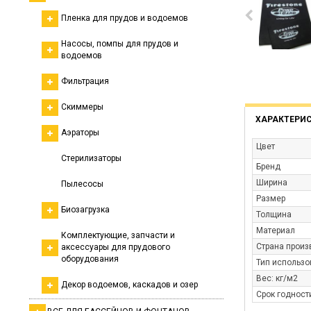
Пленка для прудов и водоемов
Насосы, помпы для прудов и
водоемов
Фильтрация
Скиммеры
ХАРАКТЕРИ
Аэраторы
Цвет
Стерилизаторы
Бренд
Ширина
Пылесосы
Размер
Биозагрузка
Толщина
Материал
Комплектующие, запчасти и
Страна произ
аксессуары для прудового
оборудования
Тип использ
Вес: кг/м2
Декор водоемов, каскадов и озер
Срок годности