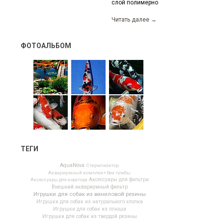
слой полимерного материала,...
Читать далее
→
ФОТОАЛЬБОМ
ТЕГИ
AquaNova
Cтерилизатор
Аквариумный комплект без тумбы
Аксессуары для аэратора
Аксессуары для фильтра
Внешний аквариумный фильтр
Игрушки для собак из виниловой резины
Игрушки для собак из натурального хлопка
Игрушки для собак из плюша
Игрушки для собак из твердой резины